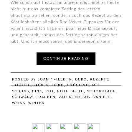
Wie schon auf Instagram angekündigt, gibt es heute
nicht nur das komplette Setting des letzten
Shootings zu sehen, sondern auch das Rezept zu den
Köstlichkeiten: nämlich Red Velvet Cupcakes für den
Valentinstag! Ich habe ein paar neue Dinge gekauft
und gebastelt, sodass das Setting schon einiges her
gibt. Und ich muss sagen, das Endergebnis kann…
CONTINUE READING
POSTED BY
JOAN
/ FILED IN:
DEKO
,
REZEPTE
TAGGED:
BACKEN
,
DEKO
,
FRÜHLING
,
MIT
SCHUSS
,
PINK
,
ROT
,
ROTE BEETE
,
SCHOKOLADE
,
SCHWARZ
,
TRAUBEN
,
VALENTINSTAG
,
VANILLE
,
WEISS
,
WINTER