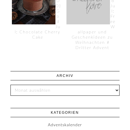
O
d
D}
Ju
G
l:
o
Fr
d
ee
Ju
W
l: Chocolate Cherry
allpaper und
Cake
Geschenkideen zu
Weihnachten #
Dritter Advent
ARCHIV
KATEGORIEN
Adventskalender