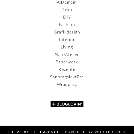
Allgemein
Deko
DIY
Fashion
Grafikdesign
Interior
Living
Näh-Atelier
Paperwork
Rezepte
Sonntagslektüre
Wrapping
THEME BY
17TH AVENUE
· POWERED BY
WORDPRESS
&