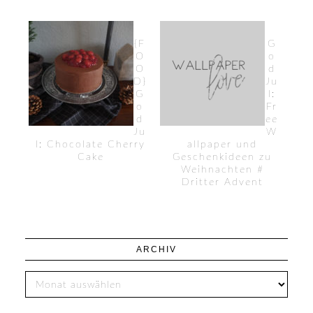
{F
G
O
o
O
d
D}
Ju
G
l:
o
Fr
d
ee
Ju
W
l: Chocolate Cherry
allpaper und
Cake
Geschenkideen zu
Weihnachten #
Dritter Advent
ARCHIV