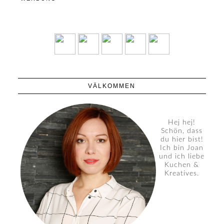
VÄLKOMMEN
Hej hej!
Schön, dass
du hier bist!
Ich bin Joan
und ich liebe
Kuchen &
Kreatives.