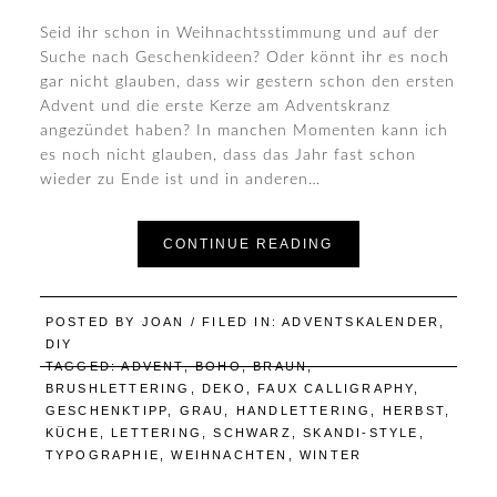
Seid ihr schon in Weihnachtsstimmung und auf der
Suche nach Geschenkideen? Oder könnt ihr es noch
gar nicht glauben, dass wir gestern schon den ersten
Advent und die erste Kerze am Adventskranz
angezündet haben? In manchen Momenten kann ich
es noch nicht glauben, dass das Jahr fast schon
wieder zu Ende ist und in anderen…
CONTINUE READING
POSTED BY
JOAN
/ FILED IN:
ADVENTSKALENDER
,
DIY
TAGGED:
ADVENT
,
BOHO
,
BRAUN
,
BRUSHLETTERING
,
DEKO
,
FAUX CALLIGRAPHY
,
GESCHENKTIPP
,
GRAU
,
HANDLETTERING
,
HERBST
,
KÜCHE
,
LETTERING
,
SCHWARZ
,
SKANDI-STYLE
,
TYPOGRAPHIE
,
WEIHNACHTEN
,
WINTER