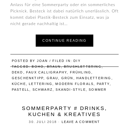
Anlass für eine Sommerparty oder ein sommerliches
Picknick. Besteck ist dabei natürlich unerlässlich. Oft
kommt dabei Plastik-Besteck zum Einsatz, was ja
nicht gerade nachhaltig ist…
CONTINUE READING
POSTED BY
JOAN
/ FILED IN:
DIY
TAGGED:
BOHO
,
BRAUN
,
BRUSHLETTERING
,
DEKO
,
FAUX CALLIGRAPHY
,
FRÜHLING
,
GESCHENKTIPP
,
GRAU
,
GRÜN
,
HANDLETTERING
,
KÜCHE
,
LETTERING
,
MODERN FLORALS
,
PARTY
,
PASTELL
,
SCHWARZ
,
SKANDI-STYLE
,
SOMMER
SOMMERPARTY # DRINKS,
KUCHEN & KREATIVES
30. JULI 2018
·
LEAVE A COMMENT