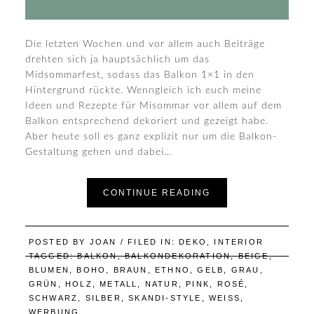
Die letzten Wochen und vor allem auch Beiträge
drehten sich ja hauptsächlich um das
Midsommarfest, sodass das Balkon 1×1 in den
Hintergrund rückte. Wenngleich ich euch meine
Ideen und Rezepte für Misommar vor allem auf dem
Balkon entsprechend dekoriert und gezeigt habe.
Aber heute soll es ganz explizit nur um die Balkon-
Gestaltung gehen und dabei…
CONTINUE READING
POSTED BY
JOAN
/ FILED IN:
DEKO
,
INTERIOR
TAGGED:
BALKON
,
BALKONDEKORATION
,
BEIGE
,
BLUMEN
,
BOHO
,
BRAUN
,
ETHNO
,
GELB
,
GRAU
,
GRÜN
,
HOLZ
,
METALL
,
NATUR
,
PINK
,
ROSÉ
,
SCHWARZ
,
SILBER
,
SKANDI-STYLE
,
WEISS
,
WERBUNG