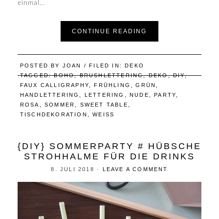
einmal…
CONTINUE READING
POSTED BY
JOAN
/ FILED IN:
DEKO
TAGGED:
BOHO
,
BRUSHLETTERING
,
DEKO
,
DIY
,
FAUX CALLIGRAPHY
,
FRÜHLING
,
GRÜN
,
HANDLETTERING
,
LETTERING
,
NUDE
,
PARTY
,
ROSA
,
SOMMER
,
SWEET TABLE
,
TISCHDEKORATION
,
WEISS
{DIY} SOMMERPARTY # HÜBSCHE
STROHHALME FÜR DIE DRINKS
8. JULI 2018
·
LEAVE A COMMENT