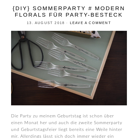
{DIY} SOMMERPARTY # MODERN
FLORALS FÜR PARTY-BESTECK
13. AUGUST 2018
·
LEAVE A COMMENT
Die Party zu meinem Geburtstag ist schon über
einen Monat her und auch die zweite Sommerparty
und Geburtstagsfeier liegt bereits eine Weile hinter
mir. Allerdings lässt sich doch immer wieder ein