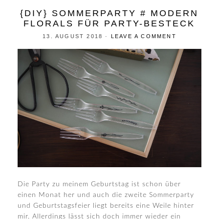
{DIY} SOMMERPARTY # MODERN
FLORALS FÜR PARTY-BESTECK
13. AUGUST 2018
·
LEAVE A COMMENT
Die Party zu meinem Geburtstag ist schon über
einen Monat her und auch die zweite Sommerparty
und Geburtstagsfeier liegt bereits eine Weile hinter
mir. Allerdings lässt sich doch immer wieder ein