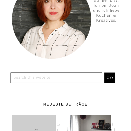
du hier bist!
Ich bin Joan
und ich liebe
Kuchen &
Kreatives.
NEUESTE BEITRÄGE
G
{I
o
nt