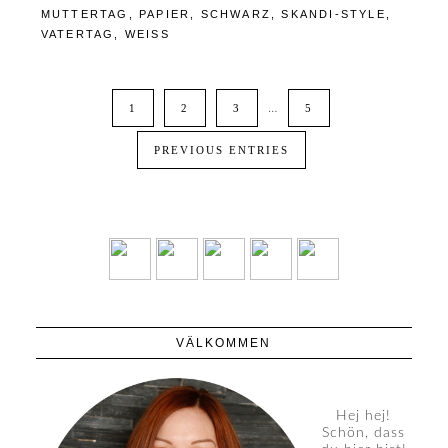
MUTTERTAG
,
PAPIER
,
SCHWARZ
,
SKANDI-STYLE
,
VATERTAG
,
WEISS
1
2
3
…
5
PREVIOUS ENTRIES
VÄLKOMMEN
Hej hej!
Schön, dass