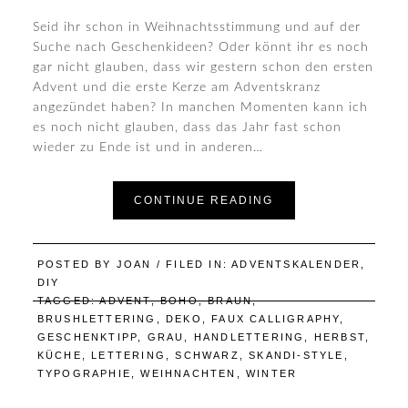
Seid ihr schon in Weihnachtsstimmung und auf der
Suche nach Geschenkideen? Oder könnt ihr es noch
gar nicht glauben, dass wir gestern schon den ersten
Advent und die erste Kerze am Adventskranz
angezündet haben? In manchen Momenten kann ich
es noch nicht glauben, dass das Jahr fast schon
wieder zu Ende ist und in anderen…
CONTINUE READING
POSTED BY
JOAN
/ FILED IN:
ADVENTSKALENDER
,
DIY
TAGGED:
ADVENT
,
BOHO
,
BRAUN
,
BRUSHLETTERING
,
DEKO
,
FAUX CALLIGRAPHY
,
GESCHENKTIPP
,
GRAU
,
HANDLETTERING
,
HERBST
,
KÜCHE
,
LETTERING
,
SCHWARZ
,
SKANDI-STYLE
,
TYPOGRAPHIE
,
WEIHNACHTEN
,
WINTER