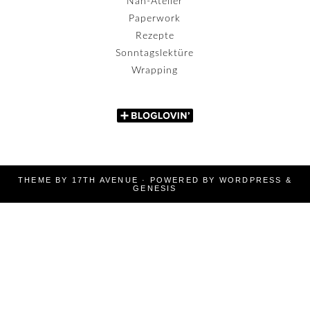
Näh-Atelier
Paperwork
Rezepte
Sonntagslektüre
Wrapping
THEME BY
17TH AVENUE
· POWERED BY
WORDPRESS
&
GENESIS