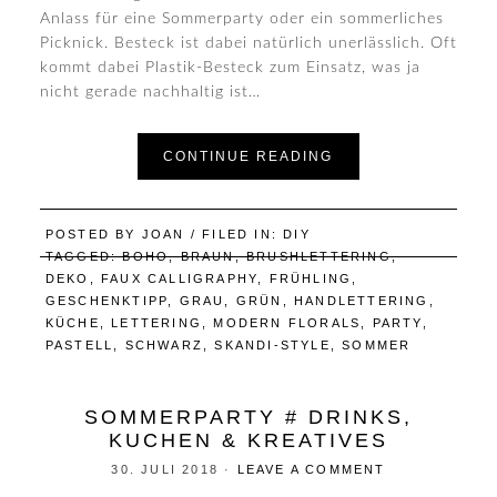
Anlass für eine Sommerparty oder ein sommerliches
Picknick. Besteck ist dabei natürlich unerlässlich. Oft
kommt dabei Plastik-Besteck zum Einsatz, was ja
nicht gerade nachhaltig ist…
CONTINUE READING
POSTED BY
JOAN
/ FILED IN:
DIY
TAGGED:
BOHO
,
BRAUN
,
BRUSHLETTERING
,
DEKO
,
FAUX CALLIGRAPHY
,
FRÜHLING
,
GESCHENKTIPP
,
GRAU
,
GRÜN
,
HANDLETTERING
,
KÜCHE
,
LETTERING
,
MODERN FLORALS
,
PARTY
,
PASTELL
,
SCHWARZ
,
SKANDI-STYLE
,
SOMMER
SOMMERPARTY # DRINKS,
KUCHEN & KREATIVES
30. JULI 2018
·
LEAVE A COMMENT