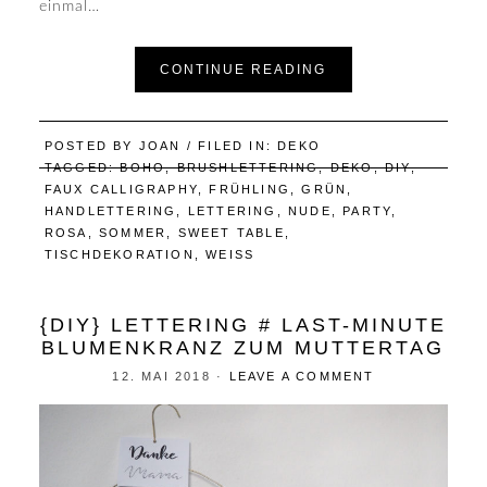
einmal…
CONTINUE READING
POSTED BY
JOAN
/ FILED IN:
DEKO
TAGGED:
BOHO
,
BRUSHLETTERING
,
DEKO
,
DIY
,
FAUX CALLIGRAPHY
,
FRÜHLING
,
GRÜN
,
HANDLETTERING
,
LETTERING
,
NUDE
,
PARTY
,
ROSA
,
SOMMER
,
SWEET TABLE
,
TISCHDEKORATION
,
WEISS
{DIY} LETTERING # LAST-MINUTE
BLUMENKRANZ ZUM MUTTERTAG
12. MAI 2018
·
LEAVE A COMMENT