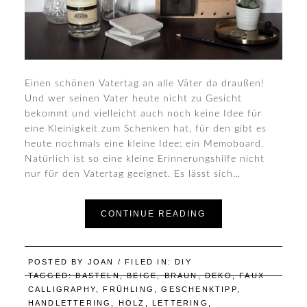
Einen schönen Vatertag an alle Väter da draußen!
Und wer seinen Vater heute nicht zu Gesicht
bekommt und vielleicht auch noch keine Idee für
eine Kleinigkeit zum Schenken hat, für den gibt es
heute nochmals eine kleine Idee: ein Memoboard.
Natürlich ist so eine kleine Erinnerungshilfe nicht
nur für den Vatertag geeignet. Es lässt sich…
CONTINUE READING
POSTED BY
JOAN
/ FILED IN:
DIY
TAGGED:
BASTELN
,
BEIGE
,
BRAUN
,
DEKO
,
FAUX
CALLIGRAPHY
,
FRÜHLING
,
GESCHENKTIPP
,
HANDLETTERING
,
HOLZ
,
LETTERING
,