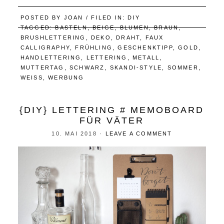
POSTED BY
JOAN
/ FILED IN:
DIY
TAGGED:
BASTELN
,
BEIGE
,
BLUMEN
,
BRAUN
,
BRUSHLETTERING
,
DEKO
,
DRAHT
,
FAUX
CALLIGRAPHY
,
FRÜHLING
,
GESCHENKTIPP
,
GOLD
,
HANDLETTERING
,
LETTERING
,
METALL
,
MUTTERTAG
,
SCHWARZ
,
SKANDI-STYLE
,
SOMMER
,
WEISS
,
WERBUNG
{DIY} LETTERING # MEMOBOARD
FÜR VÄTER
10. MAI 2018
·
LEAVE A COMMENT