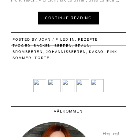
nicht sagen. Vielleicht lag es daran, dass es mein…
CONTINUE READING
POSTED BY
JOAN
/ FILED IN:
REZEPTE
TAGGED:
BACKEN
,
BEEREN
,
BRAUN
,
BROMBEEREN
,
JOHANNISBEEREN
,
KAKAO
,
PINK
,
SOMMER
,
TORTE
VÄLKOMMEN
Hej hej!