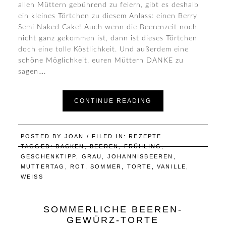
allen Müttern gebührend zu feiern, gibt es deshalb
ein kleines Törtchen zu diesem Anlass: einen Berry
Semi Naked Cake! Auch wenn die Beerenzeit noch
nicht ganz gekommen ist, dann ist dieses Törtchen
doch eine tolle Köstlichkeit. Und außerdem eine
schöne Möglichkeit, euren Müttern DANKE zu
sagen….
CONTINUE READING
POSTED BY
JOAN
/ FILED IN:
REZEPTE
TAGGED:
BACKEN
,
BEEREN
,
FRÜHLING
,
GESCHENKTIPP
,
GRAU
,
JOHANNISBEEREN
,
MUTTERTAG
,
ROT
,
SOMMER
,
TORTE
,
VANILLE
,
WEISS
SOMMERLICHE BEEREN-
GEWÜRZ-TORTE