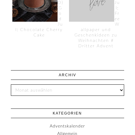
D}
Ju
G
l:
o
Fr
d
ee
Ju
W
l: Chocolate Cherry
allpaper und
Cake
Geschenkideen zu
Weihnachten #
Dritter Advent
ARCHIV
KATEGORIEN
Adventskalender
Allgemein