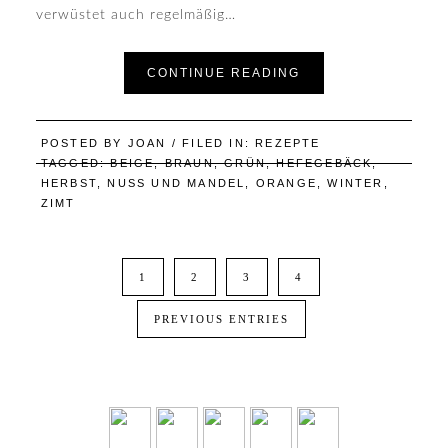
verwüstet auch regelmäßig…
CONTINUE READING
POSTED BY
JOAN
/ FILED IN:
REZEPTE
TAGGED:
BEIGE
,
BRAUN
,
GRÜN
,
HEFEGEBÄCK
,
HERBST
,
NUSS UND MANDEL
,
ORANGE
,
WINTER
,
ZIMT
1
2
3
4
PREVIOUS ENTRIES