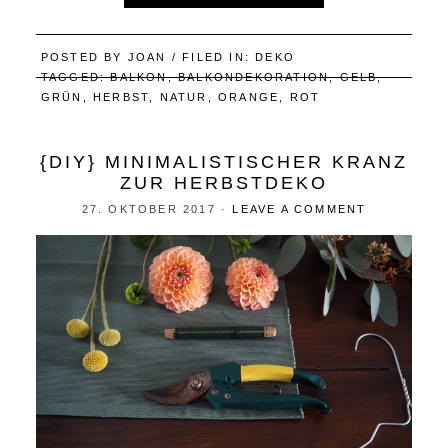
POSTED BY
JOAN
/ FILED IN:
DEKO
TAGGED:
BALKON
,
BALKONDEKORATION
,
GELB
,
GRÜN
,
HERBST
,
NATUR
,
ORANGE
,
ROT
{DIY} MINIMALISTISCHER KRANZ
ZUR HERBSTDEKO
27. OKTOBER 2017
·
LEAVE A COMMENT