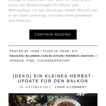
laufen die Vorbereitungen für Advent und
Weihnachten. Ich war die letzten beiden Wochen viel
in der Stadt unterwegs und habe Ideen gesammelt
und Material…
CONTINUE READING
POSTED BY
JOAN
/ FILED IN:
DEKO
,
DIY
TAGGED:
BLUMEN
,
GELB
,
GRÜN
,
HERBST
,
NATUR
,
ORANGE
,
PINK
,
TISCHDEKORATION
{DEKO} EIN KLEINES HERBST-
UPDATE FÜR DEN BALKON
28. OKTOBER 2017
·
LEAVE A COMMENT