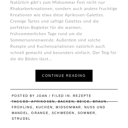
Natürlich gibt’s zum Midsommar Fest nicht nur
Rhabarberkreationen, sondern auch andere fruchtige
Kreationen wie etwa diese Aprikosen-Galettes.
Cremige Tartes und saftige Galettes sind die
perfekten Begleiter für die warmen,
frühsommerlichen Tage rund um die
Sommersonnenwende. Außerdem sind solche
Rezepte und Kuchenvariationen natürlich auch
schnell gemacht und besonders einfach. Der Teig für
die die Böden lässt…
CONTINUE READING
POSTED BY
JOAN
/ FILED IN:
REZEPTE
TAGGED:
APRIKOSEN
,
BACKEN
,
BEIGE
,
BRAUN
,
FRÜHLING
,
KUCHEN
,
MIDSOMMAR
,
NUSS UND
MANDEL
,
ORANGE
,
SCHWEDEN
,
SOMMER
,
STRUDEL