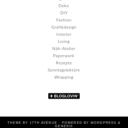
Deko
DIY
Fashion
Grafikdesign
Interior
Living
Näh-Atelier
Paperwork
Rezepte
Sonntagslektüre
Wrapping
THEME BY
17TH AVENUE
· POWERED BY
WORDPRESS
&
GENESIS