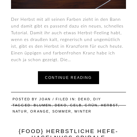
Der Herbst mit all seinen Farben zieht in den Bann
und damit gibt es passend dazu ein neues, schnelles
Tutorial. Damit ihr auch etwas Herbst-Feeling habt,
wenn es draußen kalt, regnerisch und ungemütlich
ist, gibt es den Herbst in Kranzform für euch heute.
Einen üppigen und farbenfrohen Kranz habe ich
euch ja schon gezeigt. Die…
CONTINUE READING
POSTED BY
JOAN
/ FILED IN:
DEKO
,
DIY
TAGGED:
BLUMEN
,
DEKO
,
GELB
,
GRÜN
,
HERBST
,
NATUR
,
ORANGE
,
SOMMER
,
WINTER
{FOOD} HERBSTLICHE HEFE-