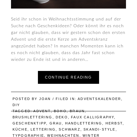
Seid ihr schon in Weihnachtsstimmung und auf der
Suche nach Geschenkideen? Oder könnt ihr es noch
gar nicht glauben, dass wir gestern schon den ersten
Advent und die erste Kerze am Adventskranz
angezündet haben? In manchen Momenten kann ich
es noch nicht glauben, dass das Jahr fast schon
wieder zu Ende ist und in anderen…
CONTINUE READING
POSTED BY
JOAN
/ FILED IN:
ADVENTSKALENDER
,
DIY
TAGGED:
ADVENT
,
BOHO
,
BRAUN
,
BRUSHLETTERING
,
DEKO
,
FAUX CALLIGRAPHY
,
GESCHENKTIPP
,
GRAU
,
HANDLETTERING
,
HERBST
,
KÜCHE
,
LETTERING
,
SCHWARZ
,
SKANDI-STYLE
,
TYPOGRAPHIE
,
WEIHNACHTEN
,
WINTER