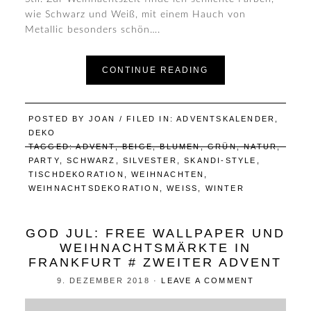
wie Schwarz und Weiß, mit einem Hauch von
Metallic besonders schön….
CONTINUE READING
POSTED BY
JOAN
/ FILED IN:
ADVENTSKALENDER
,
DEKO
TAGGED:
ADVENT
,
BEIGE
,
BLUMEN
,
GRÜN
,
NATUR
,
PARTY
,
SCHWARZ
,
SILVESTER
,
SKANDI-STYLE
,
TISCHDEKORATION
,
WEIHNACHTEN
,
WEIHNACHTSDEKORATION
,
WEISS
,
WINTER
GOD JUL: FREE WALLPAPER UND
WEIHNACHTSMÄRKTE IN
FRANKFURT # ZWEITER ADVENT
9. DEZEMBER 2018
·
LEAVE A COMMENT