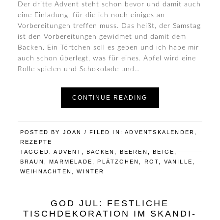
Der dritte Advent steht schon bevor und damit auch
eine Einladung, für die ich noch einiges an
Vorbereitungen treffen muss. Das heißt, der Samstag
ist den Vorbereitungen gewidmet und damit dem
Backen. Ein Törtchen soll es geben und ich habe mir
auch schon überlegt, was für eines. Apfel wird eine
Rolle spielen und Schokolade und…
CONTINUE READING
POSTED BY
JOAN
/ FILED IN:
ADVENTSKALENDER
,
REZEPTE
TAGGED:
ADVENT
,
BACKEN
,
BEEREN
,
BEIGE
,
BRAUN
,
MARMELADE
,
PLÄTZCHEN
,
ROT
,
VANILLE
,
WEIHNACHTEN
,
WINTER
GOD JUL: FESTLICHE
TISCHDEKORATION IM SKANDI-