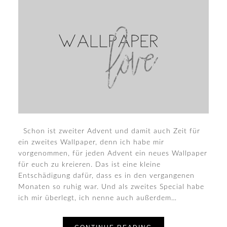
Schon ist zweiter Advent und damit auch Zeit für
ein zweites Wallpaper, denn ich habe mir
vorgenommen, für jeden Advent ein neues Wallpaper
für euch zu kreieren. Das ist eine kleine
Entschädigung dafür, dass es in den vergangenen
Monaten so ruhig war. Und als zweites Special habe
ich mir überlegt, ich nenne auch außerdem…