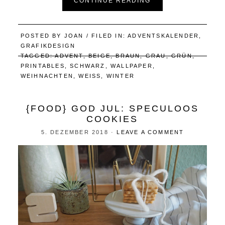
CONTINUE READING
POSTED BY
JOAN
/ FILED IN:
ADVENTSKALENDER
,
GRAFIKDESIGN
TAGGED:
ADVENT
,
BEIGE
,
BRAUN
,
GRAU
,
GRÜN
,
PRINTABLES
,
SCHWARZ
,
WALLPAPER
,
WEIHNACHTEN
,
WEISS
,
WINTER
{FOOD} GOD JUL: SPECULOOS
COOKIES
5. DEZEMBER 2018
·
LEAVE A COMMENT