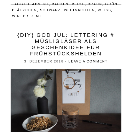
TAGGED:
ADVENT
,
BACKEN
,
BEIGE
,
BRAUN
,
GRÜN
,
PLÄTZCHEN
,
SCHWARZ
,
WEIHNACHTEN
,
WEISS
,
WINTER
,
ZIMT
{DIY} GOD JUL: LETTERING #
MÜSLIGLÄSER ALS
GESCHENKIDEE FÜR
FRÜHSTÜCKSHELDEN
3. DEZEMBER 2018
·
LEAVE A COMMENT